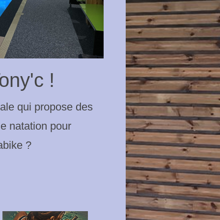
ny'c !
iale qui propose des
de natation pour
abike ?