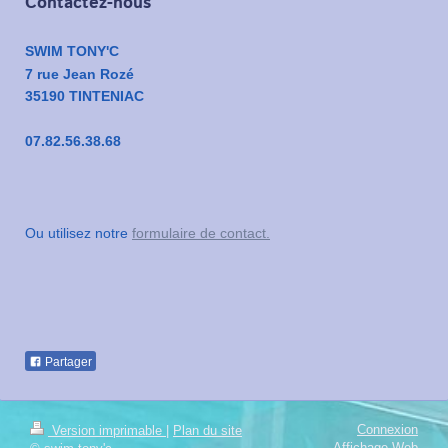
Contactez-nous
SWIM TONY'C
7 rue Jean Rozé
35190 TINTENIAC
07.82.56.38.68
Ou utilisez notre
formulaire de contact.
Partager
Connexion
Version imprimable
|
Plan du site
Affichage Web