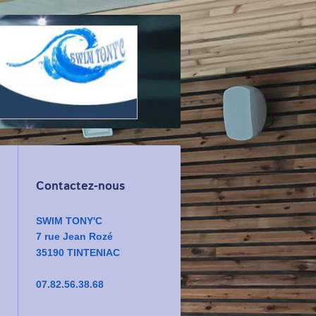
Contactez-nous
SWIM TONY'C
7 rue Jean Rozé
35190 TINTENIAC
07.82.56.38.68